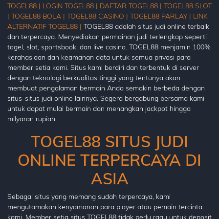
TOGEL88 |
LOGIN TOGEL88 |
DAFTAR TOGEL88 |
TOGEL88 SLOT
|
TOGEL88 BOLA |
TOGEL88 CASINO |
TOGEL88 PARLAY |
LINK
ALTERNATIF TOGEL88 |
TOGEL88 adalah situs judi online terbaik
dan terpercaya. Menyediakan permainan judi terlengkap seperti
togel, slot, sportsbook, dan live casino. TOGEL88 menjamin 100%
kerahasiaan dan keamanan data untuk semua privasi para
member setia kami. Situs kami berdiri dan terbentuk di server
dengan teknologi berkualitas tinggi yang tentunya akan
membuat pengalaman bermain Anda semakin berbeda dengan
situs-situs judi online lainnya. Segera bergabung bersama kami
untuk dapat mulai bermain dan menangkan jackpot hingga
milyaran rupiah
TOGEL88 SITUS JUDI
ONLINE TERPERCAYA DI
ASIA
Sebagai situs yang memang sudah terpercaya, kami
mengutamakan kenyamanan para player atau pemain tercinta
kami. Member setia situs TOGEL88 tidak perlu ragu untuk deposit