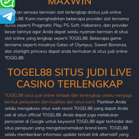
MAXWIN
Rasakan sensasi bermain slot terlengkap disitus judi online
TOGEL88. Kami menghadirkan beberapa provider slot ternama
dunia seperti Pragmatic Play, PG Soft, Habanero, dan provider
besar lainnya agar Anda dapat selalu nyaman bermain di situs
slot online yang lengkap seperti TOGEL88. Beberapa game
ternama seperti misalnya Gates of Olympus, Sweet Bonanza,
dan starlight princess dapat anda termukan di situs judi online
TOGEL88.
TOGEL88 SITUS JUDI LIVE
CASINO TERLENGKAP
TOGEL88 situs judi online terbaik dan terlengkap selalu menjaga
bentuk pelayanan dan kualitas dari situs kami.
Pastikan Anda
selalu mengakses situs web resmi TOGEL88 yang dapat Anda
cek di situs official TOGEL88. Anda dapat juga melakukan
pencarian di Google untuk keyword TOGEL88 agar terhindar dari
situs penipuan yang mengatasnamakan brand kami. TOGEL88
selalu memberikan informasi update terkait link alternatif yang