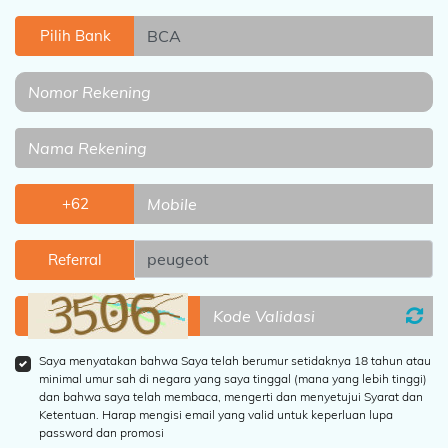
Pilih Bank
REFERRAL
PROMOSI
HUBUNGI
KAMI
DOWNLOAD
+62
DAFTAR
Referral
MASUK
Lupa
Password?
Saya menyatakan bahwa Saya telah berumur setidaknya 18 tahun atau
minimal umur sah di negara yang saya tinggal (mana yang lebih tinggi)
dan bahwa saya telah membaca, mengerti dan menyetujui Syarat dan
Butuh
LIVE
Ketentuan. Harap mengisi email yang valid untuk keperluan lupa
Bantuan?
CHAT
password dan promosi