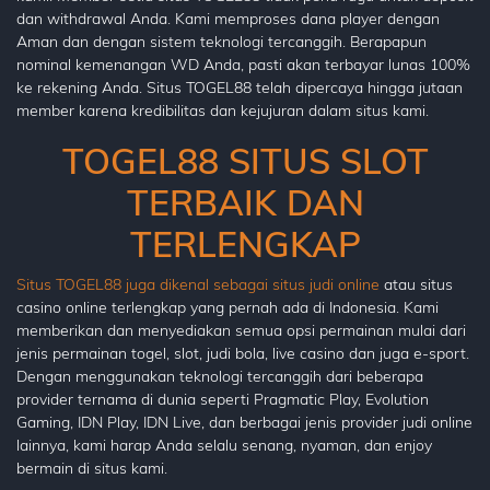
dan withdrawal Anda. Kami memproses dana player dengan
Aman dan dengan sistem teknologi tercanggih. Berapapun
nominal kemenangan WD Anda, pasti akan terbayar lunas 100%
ke rekening Anda. Situs TOGEL88 telah dipercaya hingga jutaan
member karena kredibilitas dan kejujuran dalam situs kami.
TOGEL88 SITUS SLOT
TERBAIK DAN
TERLENGKAP
Situs TOGEL88 juga dikenal sebagai situs judi online
atau situs
casino online terlengkap yang pernah ada di Indonesia. Kami
memberikan dan menyediakan semua opsi permainan mulai dari
jenis permainan togel, slot, judi bola, live casino dan juga e-sport.
Dengan menggunakan teknologi tercanggih dari beberapa
provider ternama di dunia seperti Pragmatic Play, Evolution
Gaming, IDN Play, IDN Live, dan berbagai jenis provider judi online
lainnya, kami harap Anda selalu senang, nyaman, dan enjoy
bermain di situs kami.